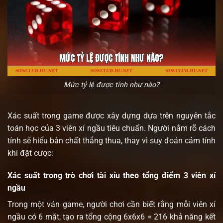
Mức tỷ lệ được tính như nào?
Xác suất trong game được xây dựng dựa trên nguyên tắc
toán học của 3 viên xí ngầu tiêu chuẩn. Người nắm rõ cách
tính sẽ hiểu bản chất thắng thua, thay vì suy đoán cảm tính
khi đặt cược:
Xác suất trong trò chơi tài xỉu theo tổng điểm 3 viên xí
ngầu
Trong một ván game, người chơi cần biết rằng mỗi viên xí
ngầu có 6 mặt, tạo ra tổng cộng 6x6x6 = 216 khả năng kết