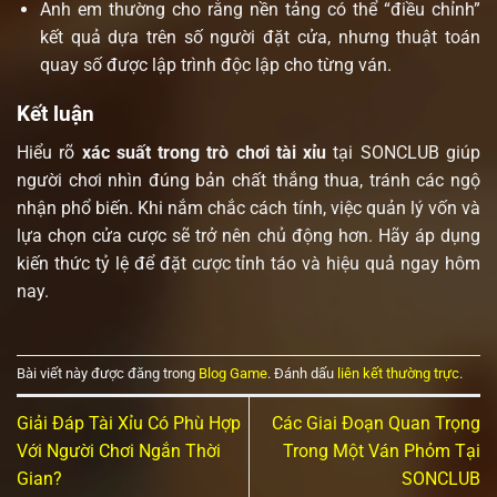
Anh em thường cho rằng nền tảng có thể “điều chỉnh”
kết quả dựa trên số người đặt cửa, nhưng thuật toán
quay số được lập trình độc lập cho từng ván.
Kết luận
Hiểu rõ
xác suất trong trò chơi tài xỉu
tại SONCLUB giúp
người chơi nhìn đúng bản chất thắng thua, tránh các ngộ
nhận phổ biến. Khi nắm chắc cách tính, việc quản lý vốn và
lựa chọn cửa cược sẽ trở nên chủ động hơn. Hãy áp dụng
kiến thức tỷ lệ để đặt cược tỉnh táo và hiệu quả ngay hôm
nay.
Bài viết này được đăng trong
Blog Game
. Đánh dấu
liên kết thường trực
.
Giải Đáp Tài Xỉu Có Phù Hợp
Các Giai Đoạn Quan Trọng
Với Người Chơi Ngắn Thời
Trong Một Ván Phỏm Tại
Gian?
SONCLUB