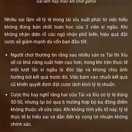
Sai lầm hay mắc khi chơi game
Nhiều sai lầm về tỷ lệ trong tài xỉu xuất phát từ việc hiểu
không đúng bản chất toán học của 3 viên xí ngầu. Khi
không nhận diện rõ các ngộ nhận phổ biến, hiệu quả đặt
cược sẽ giảm mạnh dù vốn ban đầu tốt:
Người chơi thường tin rằng sau nhiều ván ra Tài thì Xỉu
sẽ có khả năng xuất hiện cao hơn, trong khi trên thực tế
mỗi lượt lắc xí ngầu là độc lập và không chịu ảnh
hưởng bởi kết quả trước đó. Việc bám vào chuỗi kết quả
cũ khiến quyết định đặt cược lệch khỏi tỷ lệ chuẩn.
Cược thủ hay nghĩ rằng hai cửa Tài và Xỉu có tỷ lệ đúng
50-50, nhưng lại bỏ qua 6 trường hợp bộ ba đồng điểm
không thuộc về cửa nào. Khi không tính yếu tố này, tỷ lệ
thực tế bị hiểu sai và dẫn đến kỳ vọng lợi nhuận không
chính xác.