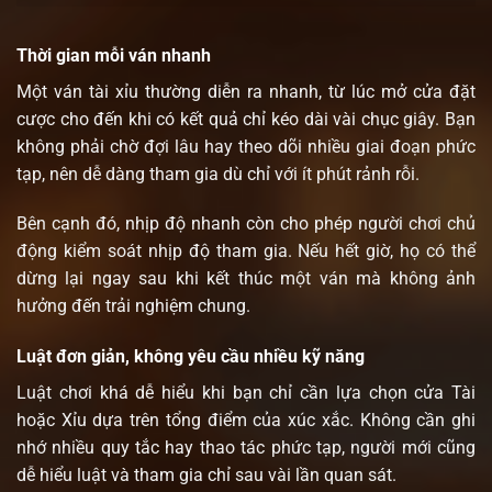
Thời gian mỗi ván nhanh
Một ván tài xỉu thường diễn ra nhanh, từ lúc mở cửa đặt
cược cho đến khi có kết quả chỉ kéo dài vài chục giây. Bạn
không phải chờ đợi lâu hay theo dõi nhiều giai đoạn phức
tạp, nên dễ dàng tham gia dù chỉ với ít phút rảnh rỗi.
Bên cạnh đó, nhịp độ nhanh còn cho phép người chơi chủ
động kiểm soát nhịp độ tham gia. Nếu hết giờ, họ có thể
dừng lại ngay sau khi kết thúc một ván mà không ảnh
hưởng đến trải nghiệm chung.
Luật đơn giản, không yêu cầu nhiều kỹ năng
Luật chơi khá dễ hiểu khi bạn chỉ cần lựa chọn cửa Tài
hoặc Xỉu dựa trên tổng điểm của xúc xắc. Không cần ghi
nhớ nhiều quy tắc hay thao tác phức tạp, người mới cũng
dễ hiểu luật và tham gia chỉ sau vài lần quan sát.