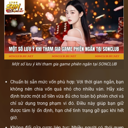
Một số lưu ý khi tham gia game phiên ngắn tại SONCLUB
Chuẩn bị sẵn mức vốn phù hợp: Với thời gian ngắn, bạn
không nên chia vốn quá nhỏ cho nhiều ván. Hãy xác
định trước một số tiền vừa đủ cho toàn bộ phiên chơi và
chỉ sử dụng trong phạm vi đó. Điều này giúp bạn giữ
được tâm lý ổn định, hạn chế tình trạng gỡ gạc khi hết
giờ.
Không đổi cửa cược liên tục: Nhiều người có thói quen