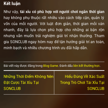
Kết luận
Như vậy,
tài xỉu có phù hợp với người chơi ngắn thời gian
hay không phụ thuộc rất nhiều vào cách tiếp cận, quản lý
vốn của mỗi người. Với luật đơn giản, thời gian mỗi ván
nhanh, đây là lựa chọn phù hợp cho những ai bận rộn
nhưng vẫn muốn trải nghiệm giải trí nhận thưởng. Tham
gia SONCLUB ngay hôm nay để tận hưởng giải trí an toàn,
minh bạch và nhiều chương trình ưu đãi hấp dẫn.
Bài viết này được đăng trong
Blog Game
. Đánh dấu
liên kết thường trực
.
Những Thời Điểm Không Nên
Hiểu Đúng Về Xác Suất
Đặt Cược Tài Xỉu Tại
Trong Trò Chơi Tài Xỉu Tại
SONCLUB
SONCLUB