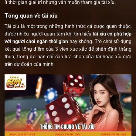
ít thời gian giải trí nhưng vẫn muốn tham gia tài xỉu.
Tổng quan về tài xỉu
Tài xỉu là một trong những hình thức cá cược quen thuộc,
được nhiều người quan tâm khi tìm hiểu
tài xỉu có phù hợp
với người chơi ngắn thời gian
hay không. Trò chơi sử dụng
kết quả tổng điểm của 3 viên xúc xắc để phân định thắng
thua, trong đó bạn chỉ cần lựa chọn cửa tài hoặc xỉu dựa
trên dự đoán của mình.