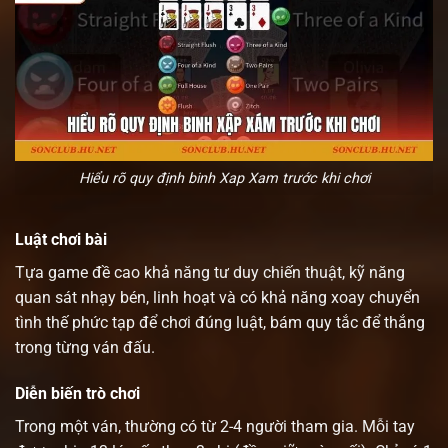
Hiểu rõ quy định binh Xap Xam trước khi chơi
Luật chơi bài
Tựa game đề cao khả năng tư duy chiến thuật, kỹ năng
quan sát nhạy bén, linh hoạt và có khả năng xoay chuyển
tình thế phức tạp để chơi đúng luật, bám quy tắc để thắng
trong từng ván đấu.
Diễn biến trò chơi
Trong một ván, thường có từ 2-4 người tham gia. Mỗi tay