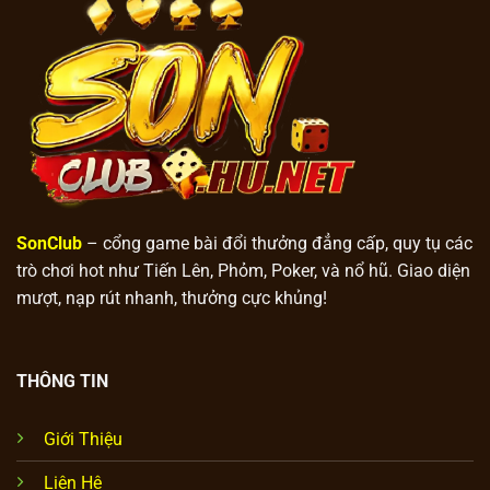
SonClub
– cổng game bài đổi thưởng đẳng cấp, quy tụ các
trò chơi hot như Tiến Lên, Phỏm, Poker, và nổ hũ. Giao diện
mượt, nạp rút nhanh, thưởng cực khủng!
THÔNG TIN
Giới Thiệu
Liên Hệ