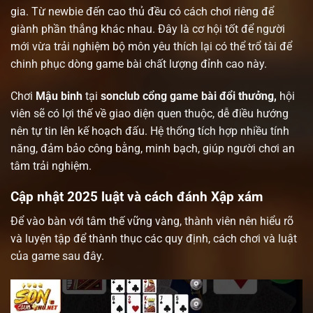
gia. Từ newbie đến cao thủ đều có cách chơi riêng để
giành phần thắng khác nhau. Đây là cơ hội tốt để người
mới vừa trải nghiệm bộ môn yêu thích lại có thể trổ tài để
chinh phục dòng game bài chất lượng đỉnh cao này.
Chơi
Mậu binh
tại
sonclub cổng game bài đổi thưởng,
hội
viên sẽ có lợi thế về giao diện quen thuộc, dễ điều hướng
nên tự tin lên kế hoạch đấu. Hệ thống tích hợp nhiều tính
năng, đảm bảo công bằng, minh bạch, giúp người chơi an
tâm trải nghiệm.
Cập nhật 2025 luật và cách đánh Xập xám
Để vào bàn với tâm thế vững vàng, thành viên nên hiểu rõ
và luyện tập để thành thục các quy định, cách chơi và luật
của game sau đây.