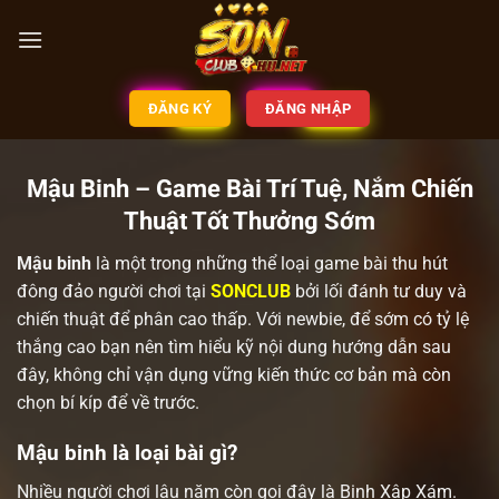
Bỏ
qua
nội
dung
ĐĂNG KÝ
ĐĂNG NHẬP
Mậu Binh – Game Bài Trí Tuệ, Nắm Chiến
Thuật Tốt Thưởng Sớm
Mậu binh
là một trong những thể loại game bài thu hút
đông đảo người chơi tại
SONCLUB
bởi lối đánh tư duy và
chiến thuật để phân cao thấp. Với newbie, để sớm có tỷ lệ
thắng cao bạn nên tìm hiểu kỹ nội dung hướng dẫn sau
đây, không chỉ vận dụng vững kiến thức cơ bản mà còn
chọn bí kíp để về trước.
Mậu binh là loại bài gì?
Nhiều người chơi lâu năm còn gọi đây là Binh Xập Xám.