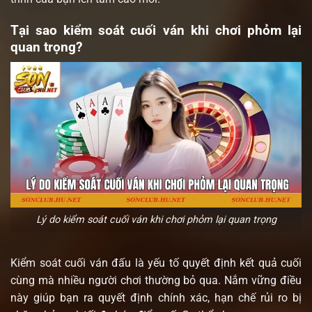
Tại sao kiểm soát cuối ván khi chơi phỏm lại
quan trọng?
Lý do kiểm soát cuối ván khi chơi phỏm lại quan trọng
Kiểm soát cuối ván đấu là yếu tố quyết định kết quả cuối
cùng mà nhiều người chơi thường bỏ qua. Nắm vững điều
này giúp bạn ra quyết định chính xác, hạn chế rủi ro bị