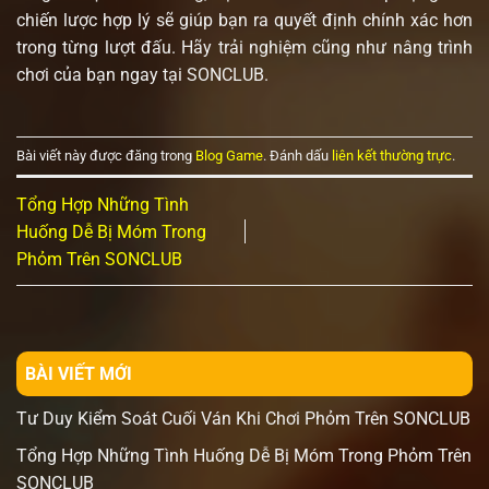
chiến lược hợp lý sẽ giúp bạn ra quyết định chính xác hơn
trong từng lượt đấu. Hãy trải nghiệm cũng như nâng trình
chơi của bạn ngay tại SONCLUB.
Bài viết này được đăng trong
Blog Game
. Đánh dấu
liên kết thường trực
.
Tổng Hợp Những Tình
Huống Dễ Bị Móm Trong
Phỏm Trên SONCLUB
BÀI VIẾT MỚI
Tư Duy Kiểm Soát Cuối Ván Khi Chơi Phỏm Trên SONCLUB
Tổng Hợp Những Tình Huống Dễ Bị Móm Trong Phỏm Trên
SONCLUB