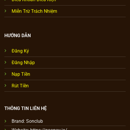
Miễn Trừ Trách Nhiệm
HƯỚNG DẪN
Đăng Ký
Đăng Nhập
Nạp Tiền
Rút Tiền
THÔNG TIN LIÊN HỆ
Brand:
Sonclub