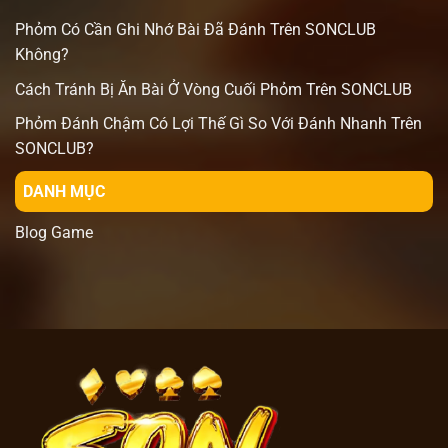
Phỏm Có Cần Ghi Nhớ Bài Đã Đánh Trên SONCLUB
Không?
Cách Tránh Bị Ăn Bài Ở Vòng Cuối Phỏm Trên SONCLUB
Phỏm Đánh Chậm Có Lợi Thế Gì So Với Đánh Nhanh Trên
SONCLUB?
DANH MỤC
Blog Game