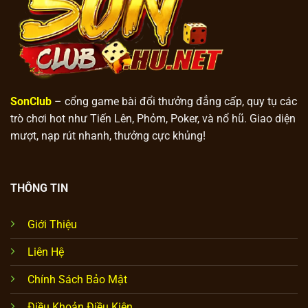
SonClub
– cổng game bài đổi thưởng đẳng cấp, quy tụ các
trò chơi hot như Tiến Lên, Phỏm, Poker, và nổ hũ. Giao diện
mượt, nạp rút nhanh, thưởng cực khủng!
THÔNG TIN
Giới Thiệu
Liên Hệ
Chính Sách Bảo Mật
Điều Khoản Điều Kiện