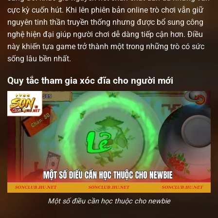
cực kỳ cuốn hút. Khi lên phiên bản online trò chơi vẫn giữ
nguyên tinh thần truyền thống nhưng được bổ sung công
nghệ hiện đại giúp người chơi dễ dàng tiếp cận hơn. Điều
này khiến tựa game trở thành một trong những trò có sức
sống lâu bền nhất.
Quy tắc tham gia xóc đĩa cho người mới
Một số điều cần học thuộc cho newbie