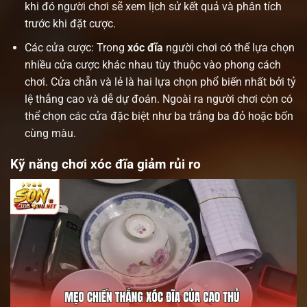
khi đó người chơi sẽ xem lịch sử kết quả và phân tích
trước khi đặt cược.
Các cửa cược: Trong
xóc đĩa
người chơi có thể lựa chọn
nhiều cửa cược khác nhau tùy thuộc vào phong cách
chơi. Cửa chẵn và lẻ là hai lựa chọn phổ biến nhất bởi tỷ
lệ thắng cao và dễ dự đoán. Ngoài ra người chơi còn có
thể chọn các cửa đặc biệt như ba trắng ba đỏ hoặc bốn
cùng màu.
Kỹ năng chơi xóc đĩa giảm rủi ro