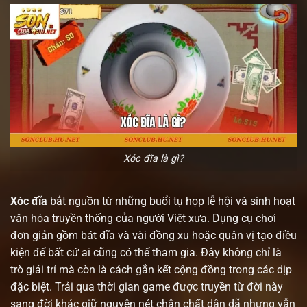
Xóc đĩa là gì?
Xóc đĩa
bắt nguồn từ những buổi tụ họp lễ hội và sinh hoạt
văn hóa truyền thống của người Việt xưa. Dụng cụ chơi
đơn giản gồm bát đĩa và vài đồng xu hoặc quân vị tạo điều
kiện để bất cứ ai cũng có thể tham gia. Đây không chỉ là
trò giải trí mà còn là cách gắn kết cộng đồng trong các dịp
đặc biệt. Trải qua thời gian game được truyền từ đời này
sang đời khác giữ nguyên nét chân chất dân dã nhưng vẫn