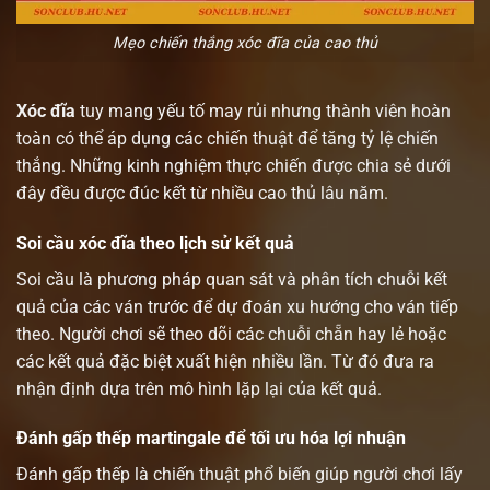
Mẹo chiến thắng xóc đĩa của cao thủ
Xóc đĩa
tuy mang yếu tố may rủi nhưng thành viên hoàn
toàn có thể áp dụng các chiến thuật để tăng tỷ lệ chiến
thắng. Những kinh nghiệm thực chiến được chia sẻ dưới
đây đều được đúc kết từ nhiều cao thủ lâu năm.
Soi cầu xóc đĩa theo lịch sử kết quả
Soi cầu là phương pháp quan sát và phân tích chuỗi kết
quả của các ván trước để dự đoán xu hướng cho ván tiếp
theo. Người chơi sẽ theo dõi các chuỗi chẵn hay lẻ hoặc
các kết quả đặc biệt xuất hiện nhiều lần. Từ đó đưa ra
nhận định dựa trên mô hình lặp lại của kết quả.
Đánh gấp thếp martingale để tối ưu hóa lợi nhuận
Đánh gấp thếp là chiến thuật phổ biến giúp người chơi lấy