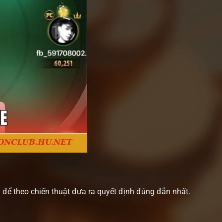
g để theo chiến thuật đưa ra quyết định đúng đắn nhất.