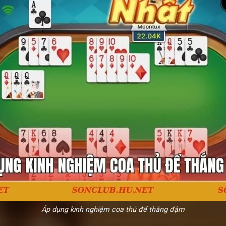
Áp dụng kinh nghiệm coa thủ để thắng đậm