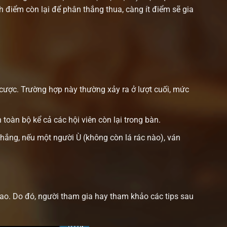
nh điểm còn lại để phân thắng thua, càng ít điểm sẽ gia
n cược. Trường hợp này thường xảy ra ở lượt cuối, mức
 toàn bộ kể cả các hội viên còn lại trong bàn.
thắng, nếu một người Ù (không còn lá rác nào), ván
cao. Do đó, người tham gia hay tham khảo các tips sau