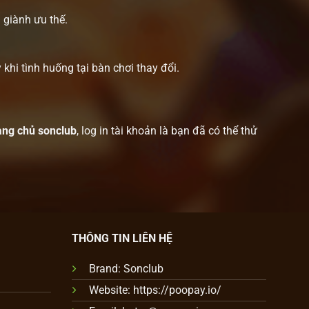
à giành ưu thế.
 khi tình huống tại bàn chơi thay đổi.
ang chủ sonclub
, log in tài khoản là bạn đã có thể thử
THÔNG TIN LIÊN HỆ
Brand:
Sonclub
Website: https://poopay.io/