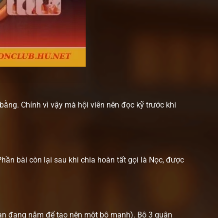
bằng. Chính vì vậy mà hội viên nên đọc kỹ trước khi
hần bài còn lại sau khi chia hoàn tất gọi là Nọc, được
ân bạn đang nắm để tạo nên một bộ mạnh). Bộ 3 quân