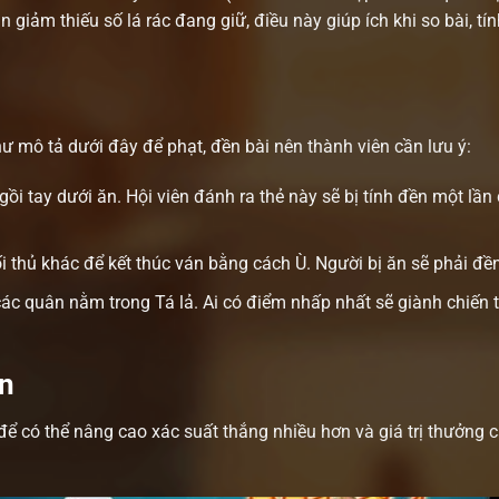
 giảm thiếu số lá rác đang giữ, điều này giúp ích khi so bài, tí
ư mô tả dưới đây để phạt, đền bài nên thành viên cần lưu ý:
gồi tay dưới ăn. Hội viên đánh ra thẻ này sẽ bị tính đền một lầ
i thủ khác để kết thúc ván bằng cách Ù. Người bị ăn sẽ phải đền
 các quân nằm trong Tá lả. Ai có điểm nhấp nhất sẽ giành chiến 
ên
ể có thể nâng cao xác suất thắng nhiều hơn và giá trị thưởng 