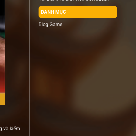
DANH MỤC
Blog Game
ng và kiểm