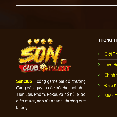
THÔNG T
Giới T
Liên H
Chính 
SonClub
– cổng game bài đổi thưởng
Điều K
đẳng cấp, quy tụ các trò chơi hot như
Tiến Lên, Phỏm, Poker, và nổ hũ. Giao
Miễn T
diện mượt, nạp rút nhanh, thưởng cực
khủng!