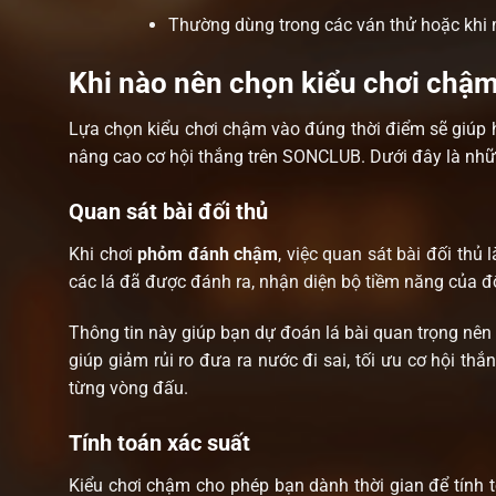
Thường dùng trong các ván thử hoặc khi m
Khi nào nên chọn kiểu chơi chậ
Lựa chọn kiểu chơi chậm vào đúng thời điểm sẽ giúp h
nâng cao cơ hội thắng trên SONCLUB. Dưới đây là nhữ
Quan sát bài đối thủ
Khi chơi
phỏm đánh chậm
, việc quan sát bài đối thủ
các lá đã được đánh ra, nhận diện bộ tiềm năng của đ
Thông tin này giúp bạn dự đoán lá bài quan trọng nên g
giúp giảm rủi ro đưa ra nước đi sai, tối ưu cơ hội th
từng vòng đấu.
Tính toán xác suất
Kiểu chơi chậm cho phép bạn dành thời gian để tính toá