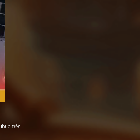
 thua trên