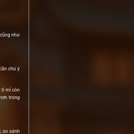
c cũng như
 cần chú ý
 tỉ mỉ còn
 hơn trong
i, so sánh