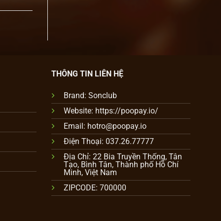
THÔNG TIN LIÊN HỆ
Brand:
Sonclub
Website: https://poopay.io/
Email:
hotro@poopay.io
Điện Thoại:
037.26.77777
Địa Chỉ:
22 Bia Truyền Thống, Tân
Tạo, Bình Tân, Thành phố Hồ Chí
Minh, Việt Nam
ZIPCODE: 700000