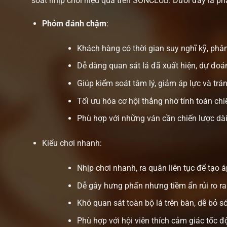
soát nhịp chơi hiệu quả trên SONCLUB. Dưới đây là phâ
Phỏm đánh chậm
:
Khách hàng có thời gian suy nghĩ kỹ, phân 
Dễ dàng quan sát lá đã xuất hiện, dự đo
Giúp kiểm soát tâm lý, giảm áp lực và trá
Tối ưu hóa cơ hội thắng nhờ tính toán chi
Phù hợp với những ván cần chiến lược dài
Kiểu chơi nhanh:
Nhịp chơi nhanh, ra quân liên tục để tạo á
Dễ gây hưng phấn nhưng tiềm ẩn rủi ro ra 
Khó quan sát toàn bộ lá trên bàn, dễ bỏ só
Phù hợp với hội viên thích cảm giác tốc đ