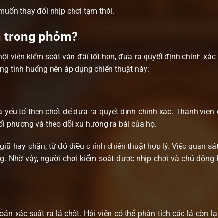
uốn thay đổi nhịp chơi tạm thời.
m trong phỏm?
ội viên kiểm soát ván đâí tốt hơn, đưa ra quyết định chính xá
ng tình huống nên áp dụng chiến thuật này:
 là yếu tố then chốt để đưa ra quyết định chính xác. Thành viên
ối phương và theo dõi xu hướng ra bài của họ.
iữ hay chặn, từ đó điều chỉnh chiến thuật hợp lý. Việc quan sát
ắng. Nhờ vậy, người chơi kiểm soát được nhịp chơi và chủ động
n xác suất ra lá chốt. Hội viên có thể phân tích các lá còn lạ