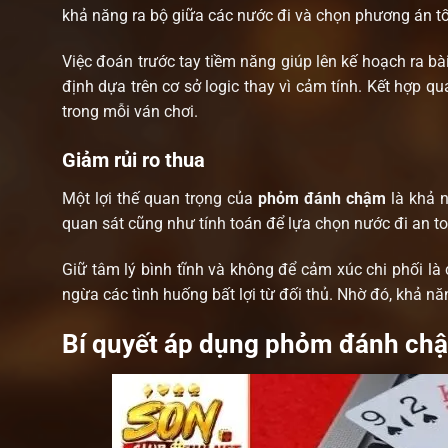
khả năng ra bộ giữa các nước đi và chọn phương án tố
Việc đoán trước tay tiềm năng giúp lên kế hoạch ra bài
định dựa trên cơ sở logic thay vì cảm tính. Kết hợp qu
trong mỗi ván chơi.
Giảm rủi ro thua
Một lợi thế quan trọng của
phỏm đánh chậm
là khả n
quan sát cũng như tính toán để lựa chọn nước đi an t
Giữ tâm lý bình tĩnh và không để cảm xúc chi phối là 
ngừa các tình huống bất lợi từ đối thủ. Nhờ đó, khả năn
Bí quyết áp dụng phỏm đánh chậ