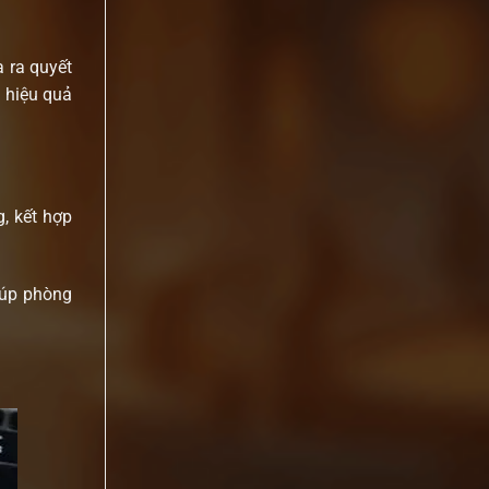
a ra quyết
o hiệu quả
g, kết hợp
giúp phòng