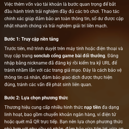
Việc thêm vốn vào tài khoản là bước quan trọng để bắt
đầu hành trình trải nghiệm đầy đủ các trò chơi. Thao tác
chính xác giúp đảm bảo an toàn thông tin, số dư được cập
nhật nhanh chóng và trải nghiệm giải trí liền mạch.
Bước 1: Truy cập nền tảng
Trước tiên, mở trình duyệt trên máy tính hoặc điện thoại và
truy cập trang
sonclub cổng game bài đổi thưởng
. Đăng
nhập bằng nickname đã đăng ký rồi kiểm tra kỹ URL để
tránh nhầm lẫn với các trang giả mạo. Đây là cách bảo vệ
thông tin cá nhân, đảm bảo giao dịch được thực hiện
đúng, tránh các vấn đề phát sinh liên quan.
Bước 2: Lựa chọn phương thức
Thương hiệu cung cấp nhiều hình thức
nạp tiền
đa dạng
linh hoạt, bao gồm chuyển khoản ngân hàng, ví điện tử
hoặc quét mã QR trực tiếp. Bạn nên lựa chọn phương thức
phù hợp với nhu cầu cá nhân, đảm bảo vừa tiện lợi, vừa an