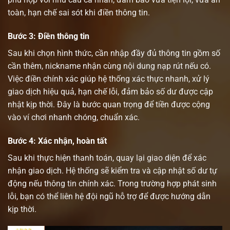
toàn, hạn chế sai sót khi điền thông tin.
Bước 3: Điền thông tin
Sau khi chọn hình thức, cần nhập đầy đủ thông tin gồm số
cần thêm, nickname nhận cùng nội dung nạp rút nếu có.
Việc điền chính xác giúp hệ thống xác thực nhanh, xử lý
giao dịch hiệu quả, hạn chế lỗi, đảm bảo số dư được cập
nhật kịp thời. Đây là bước quan trọng để tiền được cộng
vào ví chơi nhanh chóng, chuẩn xác.
Bước 4: Xác nhận, hoàn tất
Sau khi thực hiện thanh toán, quay lại giao diện để xác
nhận giao dịch. Hệ thống sẽ kiểm tra và cập nhật số dư tự
động nếu thông tin chính xác. Trong trường hợp phát sinh
lỗi, bạn có thể liên hệ đội ngũ hỗ trợ để được hướng dẫn
kịp thời.