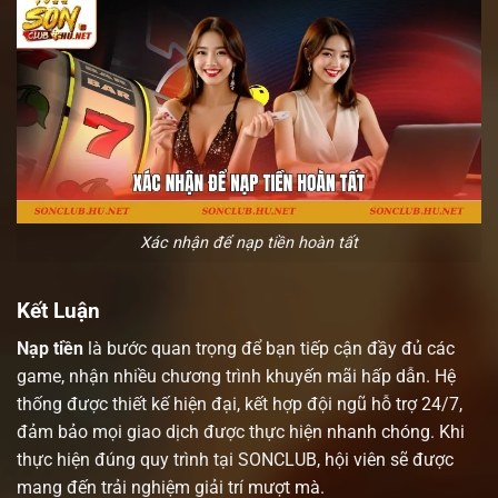
Xác nhận để nạp tiền hoàn tất
Kết Luận
Nạp tiền
là bước quan trọng để bạn tiếp cận đầy đủ các
game, nhận nhiều chương trình khuyến mãi hấp dẫn. Hệ
thống được thiết kế hiện đại, kết hợp đội ngũ hỗ trợ 24/7,
đảm bảo mọi giao dịch được thực hiện nhanh chóng. Khi
thực hiện đúng quy trình tại SONCLUB, hội viên sẽ được
mang đến trải nghiệm giải trí mượt mà.