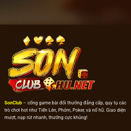
SonClub
– cổng game bài đổi thưởng đẳng cấp, quy tụ các
trò chơi hot như Tiến Lên, Phỏm, Poker, và nổ hũ. Giao diện
mượt, nạp rút nhanh, thưởng cực khủng!