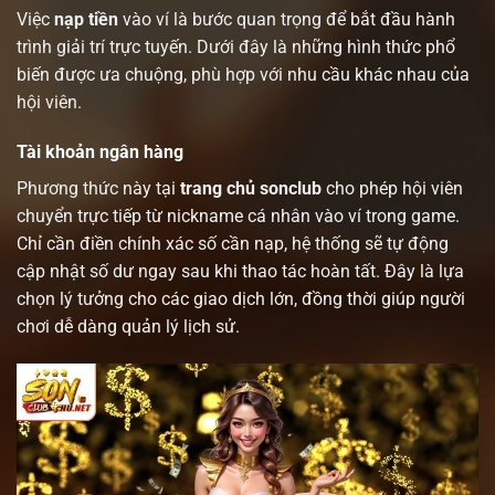
Việc
nạp tiền
vào ví là bước quan trọng để bắt đầu hành
trình giải trí trực tuyến. Dưới đây là những hình thức phổ
biến được ưa chuộng, phù hợp với nhu cầu khác nhau của
hội viên.
Tài khoản ngân hàng
Phương thức này tại
trang chủ sonclub
cho phép hội viên
chuyển trực tiếp từ nickname cá nhân vào ví trong game.
Chỉ cần điền chính xác số cần nạp, hệ thống sẽ tự động
cập nhật số dư ngay sau khi thao tác hoàn tất. Đây là lựa
chọn lý tưởng cho các giao dịch lớn, đồng thời giúp người
chơi dễ dàng quản lý lịch sử.