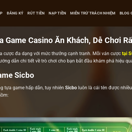
ẬP
ĐĂNG KÝ
RÚT TIỀN
NẠP TIỀN
MIỄN TRỪ TRÁCH NHIỆM
BLOG 
a Game Casino Ăn Khách, Dễ Chơi R
cửa cược đa dạng với mức thưởng cạnh tranh. Mỗi ván cược
tại
hướng dẫn chi tiết về trò chơi cho bạn bắt đầu khám phá hiệu qu
game Sicbo
ng tựa game hấp dẫn, tuy nhiên
Sicbo
luôn là cái tên được nhiều
 gồm: