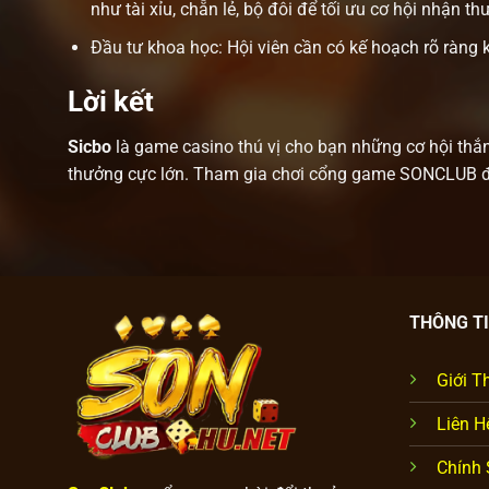
như tài xỉu, chẵn lẻ, bộ đôi để tối ưu cơ hội nhận t
Đầu tư khoa học: Hội viên cần có kế hoạch rõ ràng k
Lời kết
Sicbo
là game casino thú vị cho bạn những cơ hội thắng
thưởng cực lớn. Tham gia chơi cổng game SONCLUB để
THÔNG T
Giới T
Liên H
Chính 