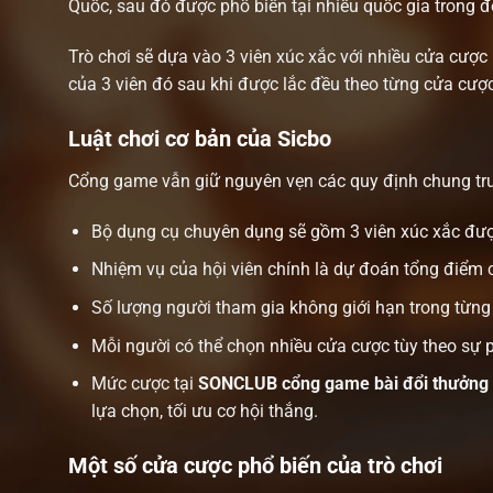
Quốc, sau đó được phổ biến tại nhiều quốc gia trong 
Trò chơi sẽ dựa vào 3 viên xúc xắc với nhiều cửa cượ
của 3 viên đó sau khi được lắc đều theo từng cửa cược
Luật chơi cơ bản của Sicbo
Cổng game vẫn giữ nguyên vẹn các quy định chung truy
Bộ dụng cụ chuyên dụng sẽ gồm 3 viên xúc xắc đượ
Nhiệm vụ của hội viên chính là dự đoán tổng điểm 
Số lượng người tham gia không giới hạn trong từn
Mỗi người có thể chọn nhiều cửa cược tùy theo sự
Mức cược tại
SONCLUB cổng game bài đổi thưởng
lựa chọn, tối ưu cơ hội thắng.
Một số cửa cược phổ biến của trò chơi