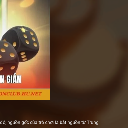
ó, nguồn gốc của trò chơi là bắt nguồn từ Trung