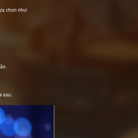
lựa chọn như:
ẫn.
o
sau: