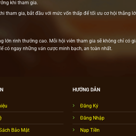
hưởng khi tham gia.
hi tham gia, bắt đầu với mức vốn thấp để tối ưu cơ hội thắng lớ
 lớn rinh thưởng cao. Mỗi hội viên tham gia sẽ không chỉ có giây
 có ngay những ván cược minh bạch, an toàn nhất.
IN
HƯỚNG DẪN
hiệu
Đăng Ký
ệ
Đăng Nhập
Sách Bảo Mật
Nạp Tiền