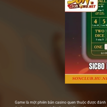
Game là một phiên bản casino quen thuộc được đánh gi