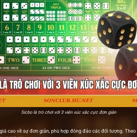
Sicbo là trò chơi với 3 viên xúc xắc cực đơn giản
á cao về sự đơn giản, phù hợp đông đảo các đối tượng. Theo đ