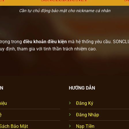
Cần tự chủ động bảo mật cho nickname cá nhân
 trọng trong
điều khoản điều kiện
mà hệ thống yêu cầu. SONCLU
quy định, tham gia với tinh thần trách nhiệm cao.
IN
HƯỚNG DẪN
hiệu
Đăng Ký
ệ
Đăng Nhập
Sách Bảo Mật
Nạp Tiền