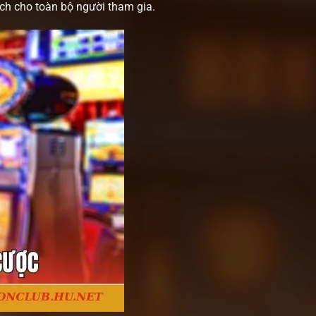
ạch cho toàn bộ người tham gia.