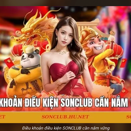
Điều khoản điều kiện SONCLUB cần nắm vững