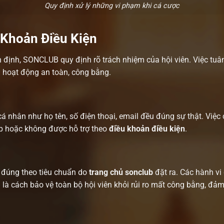
Quy định xử lý những vi phạm khi cá cược
 Khoản Điều Kiện
ổn định, SONCLUB quy định rõ trách nhiệm của hội viên. Việc tu
 hoạt động an toàn, công bằng.
á nhân như họ tên, số điện thoại, email đều đúng sự thật. Việc 
ập hoặc không được hỗ trợ theo
điều khoản điều kiện
.
ử đúng theo tiêu chuẩn do
trang chủ sonclub
đặt ra. Các hành vi
 là cách bảo vệ toàn bộ hội viên khỏi rủi ro mất công bằng, đả