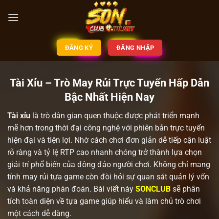
Bỏ
qua
nội
dung
ĐĂNG KÝ
ĐĂNG NHẬP
Tài Xỉu – Trò May Rủi Trực Tuyến Hấp Dẫn
Bậc Nhất Hiện Nay
Tài xỉu
là trò dân gian quen thuộc được phát triển mạnh
mẽ hơn trong thời đại công nghệ với phiên bản trực tuyến
hiện đại và tiện lợi. Nhờ cách chơi đơn giản dễ tiếp cận luật
rõ ràng và tỷ lệ RTP cao nhanh chóng trở thành lựa chọn
giải trí phổ biến của đông đảo người chơi. Không chỉ mang
tính may rủi tựa game còn đòi hỏi sự quan sát quản lý vốn
và khả năng phán đoán. Bài viết này
SONCLUB
sẽ phân
tích toàn diện về tựa game giúp hiểu và làm chủ trò chơi
một cách dễ dàng.