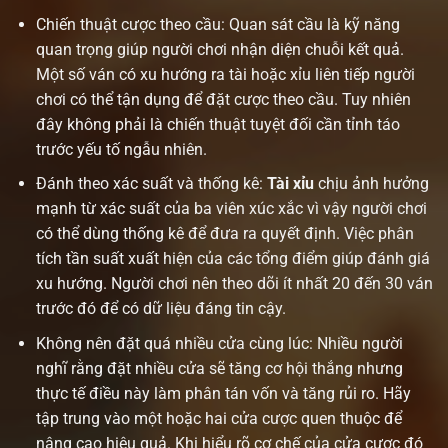
Chiến thuật cược theo cầu: Quan sát cầu là kỹ năng
quan trọng giúp người chơi nhận diện chuỗi kết quả.
Một số ván có xu hướng ra tài hoặc xỉu liên tiếp người
chơi có thể tận dụng để đặt cược theo cầu. Tuy nhiên
đây không phải là chiến thuật tuyệt đối cần tỉnh táo
trước yếu tố ngẫu nhiên.
Đánh theo xác suất và thống kê:
Tài xỉu
chịu ảnh hưởng
mạnh từ xác suất của ba viên xúc xắc vì vậy người chơi
có thể dùng thống kê để đưa ra quyết định. Việc phân
tích tần suất xuất hiện của các tổng điểm giúp đánh giá
xu hướng. Người chơi nên theo dõi ít nhất 20 đến 30 ván
trước đó để có dữ liệu đáng tin cậy.
Không nên đặt quá nhiều cửa cùng lúc: Nhiều người
nghĩ rằng đặt nhiều cửa sẽ tăng cơ hội thắng nhưng
thực tế điều này làm phân tán vốn và tăng rủi ro. Hãy
tập trung vào một hoặc hai cửa cược quen thuộc để
nâng cao hiệu quả. Khi hiểu rõ cơ chế của cửa cược đó