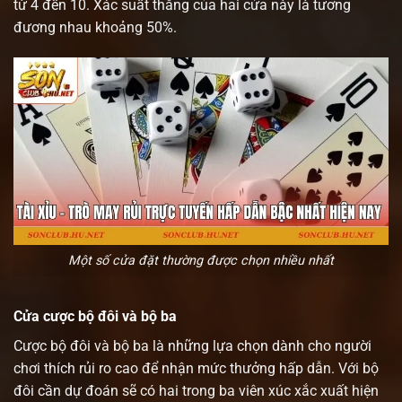
từ 4 đến 10. Xác suất thắng của hai cửa này là tương
đương nhau khoảng 50%.
Một số cửa đặt thường được chọn nhiều nhất
Cửa cược bộ đôi và bộ ba
Cược bộ đôi và bộ ba là những lựa chọn dành cho người
chơi thích rủi ro cao để nhận mức thưởng hấp dẫn. Với bộ
đôi cần dự đoán sẽ có hai trong ba viên xúc xắc xuất hiện