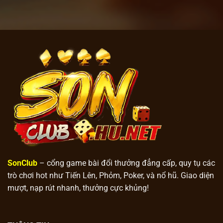
SonClub
– cổng game bài đổi thưởng đẳng cấp, quy tụ các
trò chơi hot như Tiến Lên, Phỏm, Poker, và nổ hũ. Giao diện
mượt, nạp rút nhanh, thưởng cực khủng!