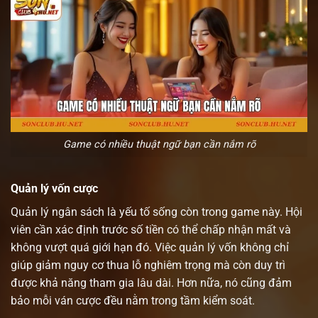
Game có nhiều thuật ngữ bạn cần nắm rõ
Quản lý vốn cược
Quản lý ngân sách là yếu tố sống còn trong game này. Hội
viên cần xác định trước số tiền có thể chấp nhận mất và
không vượt quá giới hạn đó. Việc quản lý vốn không chỉ
giúp giảm nguy cơ thua lỗ nghiêm trọng mà còn duy trì
được khả năng tham gia lâu dài. Hơn nữa, nó cũng đảm
bảo mỗi ván cược đều nằm trong tầm kiểm soát.