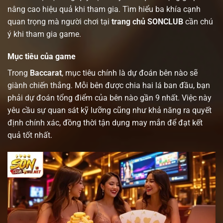
nâng cao hiệu quả khi tham gia. Tìm hiểu ba khía cạnh
quan trọng mà người chơi tại
trang chủ SONCLUB
cần chú
ý khi tham gia game.
Mục tiêu của game
Trong
Baccarat
, mục tiêu chính là dự đoán bên nào sẽ
giành chiến thắng. Mỗi bên được chia hai lá ban đầu, bạn
phải dự đoán tổng điểm của bên nào gần 9 nhất. Việc này
yêu cầu sự quan sát kỹ lưỡng cũng như khả năng ra quyết
định chính xác, đồng thời tận dụng may mắn để đạt kết
quả tốt nhất.