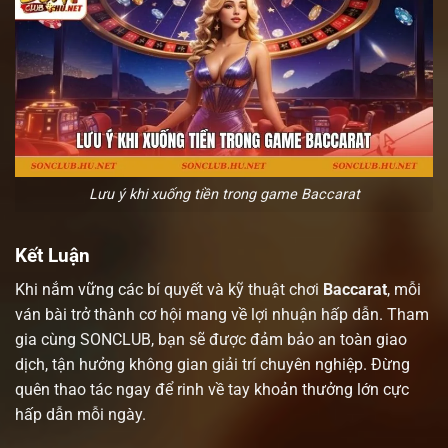
Lưu ý khi xuống tiền trong game Baccarat
Kết Luận
Khi nắm vững các bí quyết và kỹ thuật chơi
Baccarat
, mỗi
ván bài trở thành cơ hội mang về lợi nhuận hấp dẫn. Tham
gia cùng SONCLUB, bạn sẽ được đảm bảo an toàn giao
dịch, tận hưởng không gian giải trí chuyên nghiệp. Đừng
quên thao tác ngay để rinh về tay khoản thưởng lớn cực
hấp dẫn mỗi ngày.