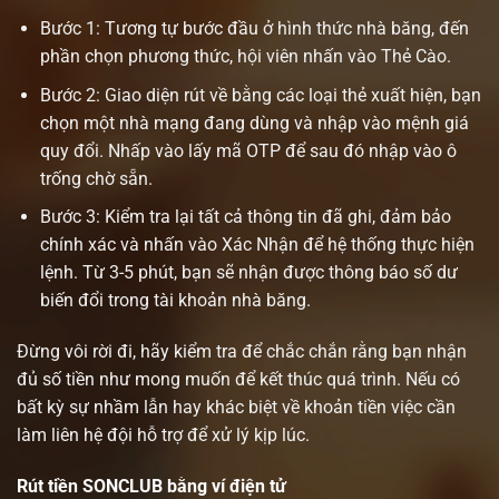
Bước 1: Tương tự bước đầu ở hình thức nhà băng, đến
phần chọn phương thức, hội viên nhấn vào Thẻ Cào.
Bước 2: Giao diện rút về bằng các loại thẻ xuất hiện, bạn
chọn một nhà mạng đang dùng và nhập vào mệnh giá
quy đổi. Nhấp vào lấy mã OTP để sau đó nhập vào ô
trống chờ sẵn.
Bước 3: Kiểm tra lại tất cả thông tin đã ghi, đảm bảo
chính xác và nhấn vào Xác Nhận để hệ thống thực hiện
lệnh. Từ 3-5 phút, bạn sẽ nhận được thông báo số dư
biến đổi trong tài khoản nhà băng.
Đừng vôi rời đi, hãy kiểm tra để chắc chắn rằng bạn nhận
đủ số tiền như mong muốn để kết thúc quá trình. Nếu có
bất kỳ sự nhầm lẫn hay khác biệt về khoản tiền việc cần
làm liên hệ đội hỗ trợ để xử lý kịp lúc.
Rút tiền SONCLUB bằng ví điện tử