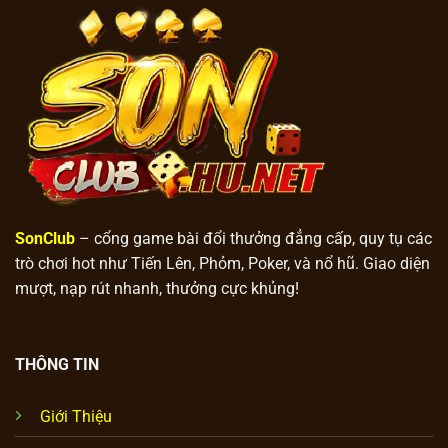
SonClub
– cổng game bài đổi thưởng đẳng cấp, quy tụ các
trò chơi hot như Tiến Lên, Phỏm, Poker, và nổ hũ. Giao diện
mượt, nạp rút nhanh, thưởng cực khủng!
THÔNG TIN
Giới Thiệu