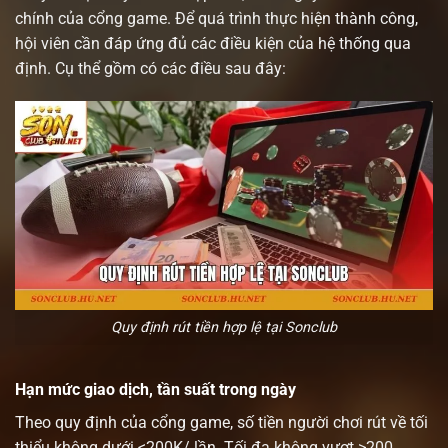
chính của cổng game. Để quá trình thực hiện thành công,
hội viên cần đáp ứng đủ các điều kiện của hệ thống qua
định. Cụ thể gồm có các điều sau đây:
Quy định rút tiền hợp lệ tại Sonclub
Hạn mức giao dịch, tần suất trong ngày
Theo quy định của cổng game, số tiền người chơi rút về tối
thiểu không dưới <200K/ lần. Tối đa không vượt >200