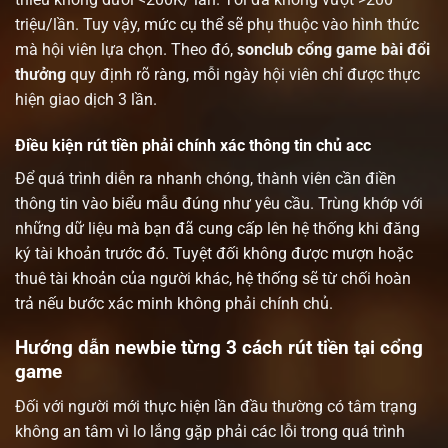
triệu/lần. Tuy vậy, mức cụ thể sẽ phụ thuộc vào hình thức
mà hội viên lựa chọn. Theo đó,
sonclub cổng game bài đổi
thưởng
quy định rõ ràng, mỗi ngày hội viên chỉ được thực
hiện giao dịch 3 lần.
Điều kiện rút tiền phải chính xác thông tin chủ acc
Để quá trình diễn ra nhanh chóng, thành viên cần điền
thông tin vào biểu mẫu đúng như yêu cầu. Trùng khớp với
những dữ liệu mà bạn đã cung cấp lên hệ thống khi đăng
ký tài khoản trước đó. Tuyệt đối không được mượn hoặc
thuê tài khoản của người khác, hệ thống sẽ từ chối hoàn
trả nếu bước xác minh không phải chính chủ.
Hướng dẫn newbie từng 3 cách rút tiền tại cổng
game
Đối với người mới thực hiện lần đầu thường có tâm trạng
không an tâm vì lo lắng gặp phải các lỗi trong quá trình