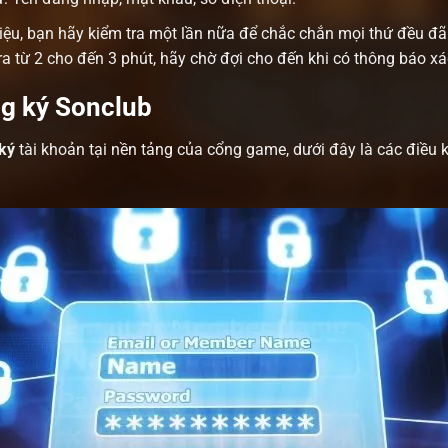
iệu, bạn hãy kiểm tra một lần nữa để chắc chắn mọi thứ đều đã c
tra từ 2 cho đến 3 phút, hãy chờ đợi cho đến khi có thông báo 
ng ký Sonclub
ký
tài khoản tại nền tảng của cổng game, dưới đây là các điều