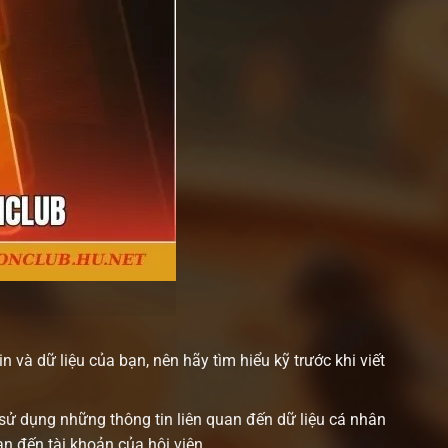
 và dữ liệu của bạn, nên hãy tìm hiểu kỹ trước khi viết
sử dụng những thông tin liên quan đến dữ liệu cá nhân
n đến tài khoản của hội viên.