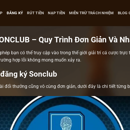
ẬP
ĐĂNG KÝ
RÚT TIỀN
NẠP TIỀN
MIỄN TRỪ TRÁCH NHIỆM
BLOG 
ONCLUB – Quy Trình Đơn Giản Và N
phép bạn có thể truy cập vào trong thế giới giải trí cá cược trự
trường hợp lỗi không mong muốn xảy ra.
 đăng ký Sonclub
 đổi thưởng cũng vô cùng đơn giản, dưới đây là chi tiết từng 