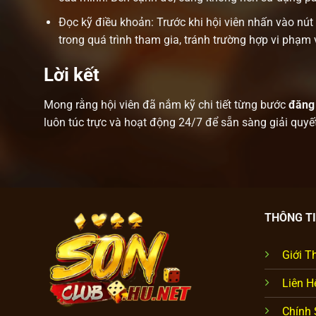
Đọc kỹ điều khoản: Trước khi hội viên nhấn vào nút
trong quá trình tham gia, tránh trường hợp vi phạm 
Lời kết
Mong rằng hội viên đã nắm kỹ chi tiết từng bước
đăng
luôn túc trực và hoạt động 24/7 để sẵn sàng giải quyế
THÔNG T
Giới T
Liên H
Chính 