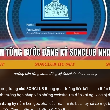
Hướng dẫn từng bước đăng ký Sonclub nhanh chóng
trong
trang chủ SONCLUB
thông qua đường liên kết chính thức tr
ánh trường hợp nhấp vào những website lừa đảo với nguy cơ bị đ
ần
đăng ký
nằm bên góc phải của màn hình. Lúc này sẽ có một bi
ư: Tên đăng nhập, mật khẩu, số điện thoại.