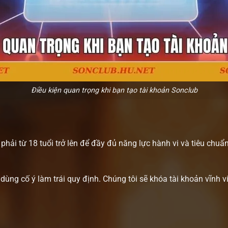
Điều kiện quan trọng khi bạn tạo tài khoản Sonclub
 phải từ 18 tuổi trở lên để đầy đủ năng lực hành vi và tiêu ch
ng cố ý làm trái quy định. Chúng tôi sẽ khóa tài khoản vĩnh v