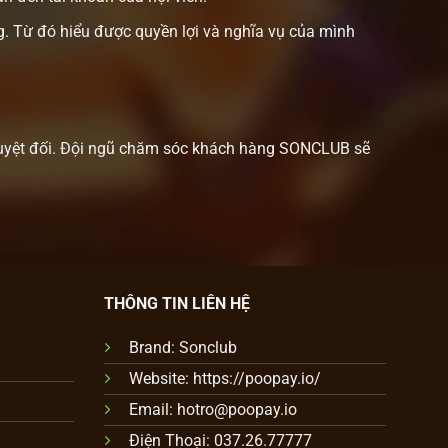
g. Từ đó hiểu được quyền lợi và nghĩa vụ của mình
 tuyệt đối. Đội ngũ chăm sóc khách hàng SONCLUB sẽ
THÔNG TIN LIÊN HỆ
Brand:
Sonclub
Website: https://poopay.io/
Email:
hotro@poopay.io
Điện Thoại:
037.26.77777