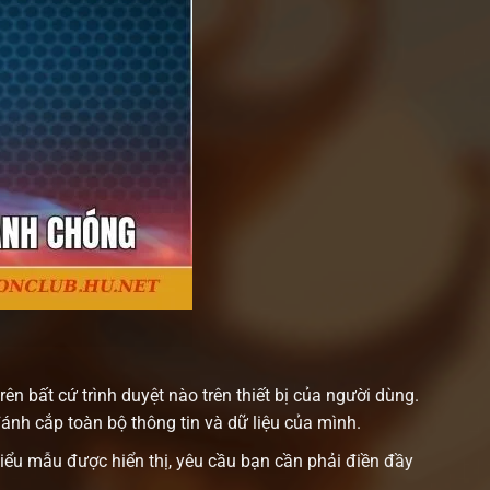
ên bất cứ trình duyệt nào trên thiết bị của người dùng.
ánh cắp toàn bộ thông tin và dữ liệu của mình.
ểu mẫu được hiển thị, yêu cầu bạn cần phải điền đầy