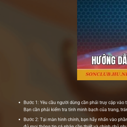
Bước 1: Yêu cầu người dùng cần phải truy cập vào 
Bạn cần phải kiểm tra tính minh bạch của trang, tr
Bước 2: Tại màn hình chính, bạn hãy nhấn vào ph
đủ mọi thông tin cá nhân cần thiết và chính chủ nh