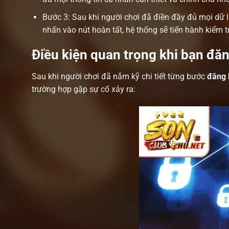
Bước 3: Sau khi người chơi đã điền đầy đủ mọi dữ l
nhấn vào nút hoàn tất, hệ thống sẽ tiến hành kiểm 
Điều kiện quan trọng khi bạn đă
Sau khi người chơi đã nắm kỹ chi tiết từng bước
đăng 
trường hợp gặp sự cố xảy ra: