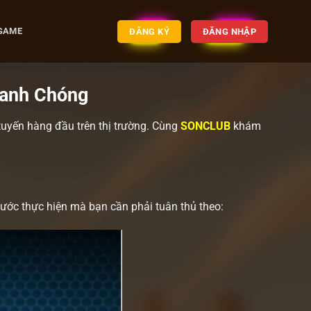
GAME
ĐĂNG KÝ
ĐĂNG NHẬP
hanh Chóng
c tuyến hàng đầu trên thị trường. Cùng
SONCLUB
khám
bước thực hiện mà bạn cần phải tuân thủ theo: