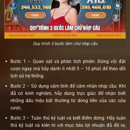
Quy trình 3 bước làm chủ nhịp cầu
Bước 1 – Quan sát và phân tích phiên: Đừng vội đặt
cược ngay mà hãy dành ít nhất 5 – 10 phút để theo dõi
lịch sử hệ thống.
Bước 2 – Sử dụng cảm tính để cảm nhận nhịp cầu: Khi
đã có kinh nghiệm, hãy dùng trực giác để nhận biết
những dấu hiệu bất thường từ dòng tiền của các cửa
cược.
Bước 3 – Tuân thủ kỷ luật và biết điểm dừng: Hãy tuân
thủ kỷ luật và kiên trì với mục tiêu lợi nhuận đã đề ra,