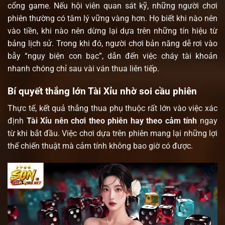
cổng game. Nếu hội viên quan sát kỹ, những người chơi
phiên thường có tâm lý vững vàng hơn. Họ biết khi nào nên
vào tiền, khi nào nên dừng lại dựa trên những tín hiệu từ
bảng lịch sử. Trong khi đó, người chơi bản năng dễ rơi vào
bẫy “ngụy biện con bạc”, dẫn đến việc cháy tài khoản
nhanh chóng chỉ sau vài ván thua liên tiếp.
Bí quyết thắng lớn Tài Xỉu nhờ soi cầu phiên
Thực tế, kết quả thắng thua phụ thuộc rất lớn vào việc xác
định
Tài Xỉu nên chơi theo phiên hay theo cảm tính
ngay
từ khi bắt đầu. Việc chơi dựa trên phiên mang lại những lợi
thế chiến thuật mà cảm tính không bao giờ có được.