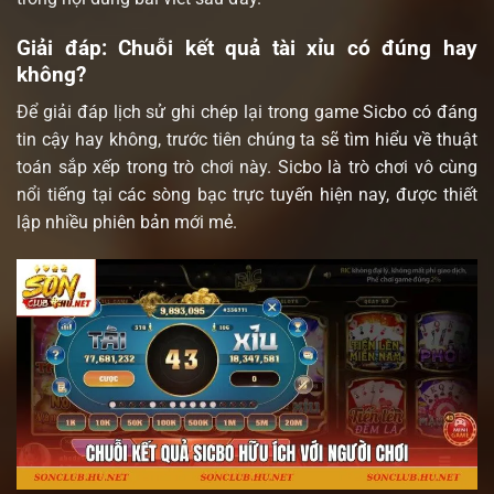
Giải đáp: Chuỗi kết quả tài xỉu có đúng hay
không?
Để giải đáp lịch sử ghi chép lại trong game Sicbo có đáng
tin cậy hay không, trước tiên chúng ta sẽ tìm hiểu về thuật
toán sắp xếp trong trò chơi này. Sicbo là trò chơi vô cùng
nổi tiếng tại các sòng bạc trực tuyến hiện nay, được thiết
lập nhiều phiên bản mới mẻ.