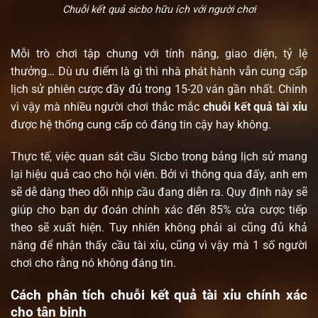
Chuỗi kết quả sicbo hữu ích với người chơi
Mỗi trò chơi tập chung với tính năng, giao diện, tỷ lệ
thưởng… Dù ưu điểm là gì thì nhà phát hành vẫn cung cấp
lịch sử phiên cược đầy đủ trong 15-20 ván gần nhất. Chính
vì vậy mà nhiều người chơi thắc mắc
chuỗi kết quả tài xỉu
được hệ thống cung cấp có đáng tin cậy hay không.
Thực tế, việc quan sát cầu Sicbo trong bảng lịch sử mang
lại hiệu quả cao cho hội viên. Bởi vì thông qua đấy, anh em
sẽ dễ dàng theo dõi nhịp cầu đang diễn ra. Quy định này sẽ
giúp cho bạn dự đoán chính xác đến 85% cửa cược tiếp
theo sẽ xuất hiện. Tuy nhiên không phải ai cũng đủ khả
năng để nhận thấy cầu tài xỉu, cũng vì vậy mà 1 số người
chơi cho rằng nó không đáng tin.
Cách phân tích chuỗi kết quả tài xỉu chính xác
cho tân binh