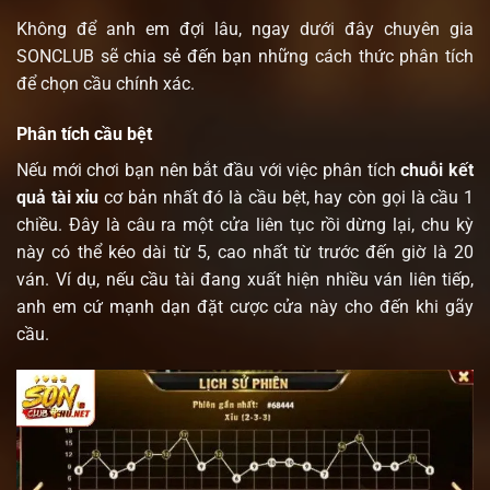
Không để anh em đợi lâu, ngay dưới đây chuyên gia
SONCLUB sẽ chia sẻ đến bạn những cách thức phân tích
để chọn cầu chính xác.
Phân tích cầu bệt
Nếu mới chơi bạn nên bắt đầu với việc phân tích
chuỗi kết
quả tài xỉu
cơ bản nhất đó là cầu bệt, hay còn gọi là cầu 1
chiều. Đây là câu ra một cửa liên tục rồi dừng lại, chu kỳ
này có thể kéo dài từ 5, cao nhất từ trước đến giờ là 20
ván. Ví dụ, nếu cầu tài đang xuất hiện nhiều ván liên tiếp,
anh em cứ mạnh dạn đặt cược cửa này cho đến khi gãy
cầu.