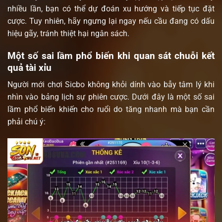
nhiều lần, bạn có thể dự đoán xu hướng và tiếp tục đặt
cược. Tuy nhiên, hãy ngưng lại ngay nếu cầu đang có dấu
hiệu gãy, tránh thiệt hại ngân sách.
Một số sai lầm phổ biến khi quan sát chuỗi kết
quả tài xỉu
Người mới chơi Sicbo không khỏi dính vào bẫy tâm lý khi
nhìn vào bảng lịch sự phiên cược. Dưới đây là một số sai
lầm phổ biến khiến cho ruổi do tăng nhanh mà bạn cần
phải chú ý: