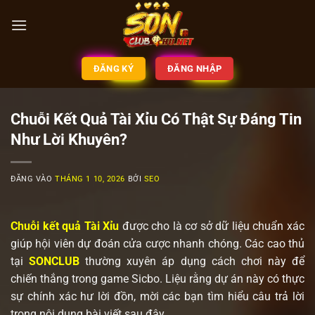
Bỏ
qua
nội
dung
ĐĂNG KÝ
ĐĂNG NHẬP
Chuỗi Kết Quả Tài Xỉu Có Thật Sự Đáng Tin
Như Lời Khuyên?
ĐĂNG VÀO
THÁNG 1 10, 2026
BỞI
SEO
Chuỗi kết quả Tài Xỉu
được cho là cơ sở dữ liệu chuẩn xác
giúp hội viên dự đoán cửa cược nhanh chóng. Các cao thủ
tại
SONCLUB
thường xuyên áp dụng cách chơi này để
chiến thắng trong game Sicbo. Liệu rằng dự án này có thực
sự chính xác hư lời đồn, mời các bạn tìm hiểu câu trả lời
trong nội dung bài viết sau đây.