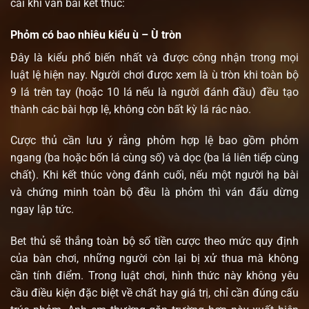
cãi khi ván bài kết thúc:
Phỏm có bao nhiêu kiểu ù – Ù tròn
Đây là kiểu phổ biến nhất và được công nhận trong mọi
luật lệ hiện nay. Người chơi được xem là ù tròn khi toàn bộ
9 lá trên tay (hoặc 10 lá nếu là người đánh đầu) đều tạo
thành các bài hợp lệ, không còn bất kỳ lá rác nào.
Cược thủ cần lưu ý rằng phỏm hợp lệ bao gồm phỏm
ngang (ba hoặc bốn lá cùng số) và dọc (ba lá liên tiếp cùng
chất). Khi kết thúc vòng đánh cuối, nếu một người hạ bài
và chứng minh toàn bộ đều là phỏm thì ván đấu dừng
ngay lập tức.
Bet thủ sẽ thắng toàn bộ số tiền cược theo mức quy định
của bàn chơi, những người còn lại bị xử thua mà không
cần tính điểm. Trong luật chơi, hình thức này không yêu
cầu điều kiện đặc biệt về chất hay giá trị, chỉ cần đúng cấu