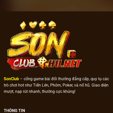
SonClub
– cổng game bài đổi thưởng đẳng cấp, quy tụ các
trò chơi hot như Tiến Lên, Phỏm, Poker, và nổ hũ. Giao diện
mượt, nạp rút nhanh, thưởng cực khủng!
THÔNG TIN