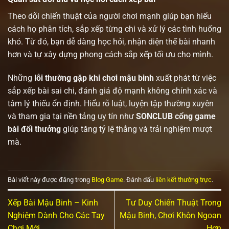
Theo dõi chiến thuật của người chơi mạnh giúp bạn hiểu
cách họ phân tích, sắp xếp từng chi và xử lý các tình huống
khó. Từ đó, bạn dễ dàng học hỏi, nhận diện thế bài nhanh
hơn và tự xây dựng phong cách sắp xếp tối ưu cho mình.
Những
lỗi thường gặp khi chơi mậu binh
xuất phát từ việc
sắp xếp bài sai chi, đánh giá độ mạnh không chính xác và
tâm lý thiếu ổn định. Hiểu rõ luật, luyện tập thường xuyên
và tham gia tại nền tảng uy tín như
SONCLUB cổng game
bài đổi thưởng
giúp tăng tỷ lệ thắng và trải nghiệm mượt
mà.
Bài viết này được đăng trong
Blog Game
. Đánh dấu
liên kết thường trực
.
Xếp Bài Mậu Binh – Kinh
Tư Duy Chiến Thuật Trong
Nghiệm Dành Cho Các Tay
Mậu Binh, Chơi Khôn Ngoan
Chơi Mới
Hơn