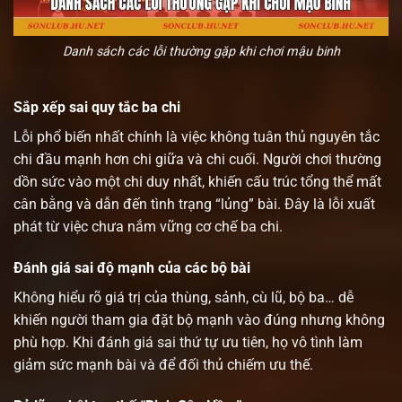
Danh sách các lỗi thường gặp khi chơi mậu binh
Sắp xếp sai quy tắc ba chi
Lỗi phổ biến nhất chính là việc không tuân thủ nguyên tắc
chi đầu mạnh hơn chi giữa và chi cuối. Người chơi thường
dồn sức vào một chi duy nhất, khiến cấu trúc tổng thể mất
cân bằng và dẫn đến tình trạng “lủng” bài. Đây là lỗi xuất
phát từ việc chưa nắm vững cơ chế ba chi.
Đánh giá sai độ mạnh của các bộ bài
Không hiểu rõ giá trị của thùng, sảnh, cù lũ, bộ ba… dễ
khiến người tham gia đặt bộ mạnh vào đúng nhưng không
phù hợp. Khi đánh giá sai thứ tự ưu tiên, họ vô tình làm
giảm sức mạnh bài và để đối thủ chiếm ưu thế.