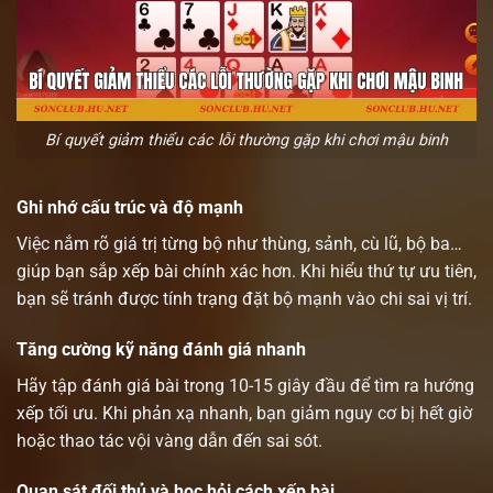
Bí quyết giảm thiểu các lỗi thường gặp khi chơi mậu binh
Ghi nhớ cấu trúc và độ mạnh
Việc nắm rõ giá trị từng bộ như thùng, sảnh, cù lũ, bộ ba…
giúp bạn sắp xếp bài chính xác hơn. Khi hiểu thứ tự ưu tiên,
bạn sẽ tránh được tính trạng đặt bộ mạnh vào chi sai vị trí.
Tăng cường kỹ năng đánh giá nhanh
Hãy tập đánh giá bài trong 10-15 giây đầu để tìm ra hướng
xếp tối ưu. Khi phản xạ nhanh, bạn giảm nguy cơ bị hết giờ
hoặc thao tác vội vàng dẫn đến sai sót.
Quan sát đối thủ và học hỏi cách xếp bài