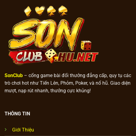
SonClub
– cổng game bài đổi thưởng đẳng cấp, quy tụ các
trò chơi hot như Tiến Lên, Phỏm, Poker, và nổ hũ. Giao diện
mượt, nạp rút nhanh, thưởng cực khủng!
THÔNG TIN
Giới Thiệu