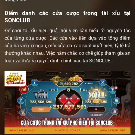
Điểm danh các cửa cược trong tài xỉu tại
SONCLUB
Để chơi tài xỉu hiệu quả, hội viên cần hiểu rõ nguyên tắc
của từng cửa cược. Các cửa vào tiền dựa vào tổng điểm
của ba viên xí ngầu, mỗi cửa có xác suất xuất hiện, tỷ lệ trả
thưởng khác nhau. Việc nắm chắc cơ chế giúp tham gia an
toàn và đưa ra quyết định chính xác tại SONCLUB.