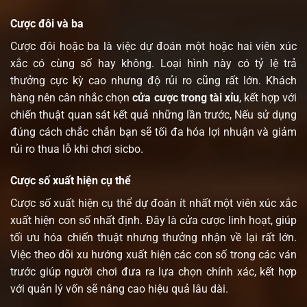
Cược đôi và ba
Cược đôi hoặc ba là việc dự đoán một hoặc hai viên xúc
xắc có cùng số hay không. Loại hình này có tỷ lệ trả
thưởng cực kỳ cao nhưng độ rủi ro cũng rất lớn. Khách
hàng nên cân nhắc chọn
cửa cược trong tài xỉu
, kết hợp với
chiến thuật quan sát kết quả những lần trước, Nếu sử dụng
đúng cách chắc chắn bạn sẽ tối đa hóa lợi nhuận và giảm
rủi ro thua lỗ khi chơi sicbo.
Cược số xuất hiện cụ thể
Cược số xuất hiện cụ thể dự đoán ít nhất một viên xúc xắc
xuất hiện con số nhất định. Đây là cửa cược linh hoạt, giúp
tối ưu hóa chiến thuật nhưng thưởng nhận về lại rất lớn.
Việc theo dõi xu hướng xuất hiện các con số trong các ván
trước giúp người chơi đưa ra lựa chọn chính xác, kết hợp
với quản lý vốn sẽ nâng cao hiệu quả lâu dài.