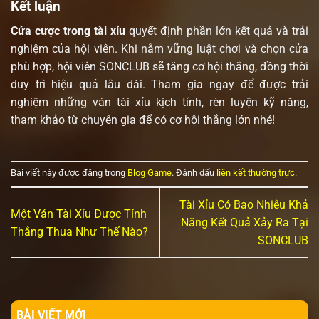
Kết luận
Cửa cược trong tài xỉu
quyết định phần lớn kết quả và trải
nghiệm của hội viên. Khi nắm vững luật chơi và chọn cửa
phù hợp, hội viên SONCLUB sẽ tăng cơ hội thắng, đồng thời
duy trì hiệu quả lâu dài. Tham gia ngay để được trải
nghiệm những ván tài xỉu kịch tính, rèn luyện kỹ năng,
tham khảo từ chuyên gia để có cơ hội thắng lớn nhé!
Bài viết này được đăng trong
Blog Game
. Đánh dấu
liên kết thường trực
.
Tài Xỉu Có Bao Nhiêu Khả
Một Ván Tài Xỉu Được Tính
Năng Kết Quả Xảy Ra Tại
Thắng Thua Như Thế Nào?
SONCLUB
BÀI VIẾT MỚI