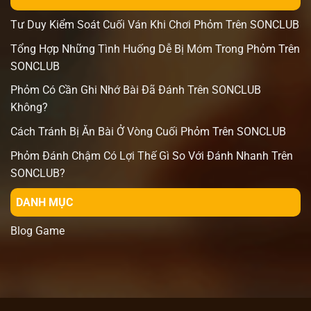
Tư Duy Kiểm Soát Cuối Ván Khi Chơi Phỏm Trên SONCLUB
Tổng Hợp Những Tình Huống Dễ Bị Móm Trong Phỏm Trên
SONCLUB
Phỏm Có Cần Ghi Nhớ Bài Đã Đánh Trên SONCLUB
Không?
Cách Tránh Bị Ăn Bài Ở Vòng Cuối Phỏm Trên SONCLUB
Phỏm Đánh Chậm Có Lợi Thế Gì So Với Đánh Nhanh Trên
SONCLUB?
DANH MỤC
Blog Game